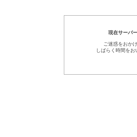
現在サーバ
ご迷惑をおか
しばらく時間をお