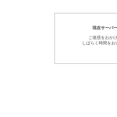
現在サーバ
ご迷惑をおか
しばらく時間をお