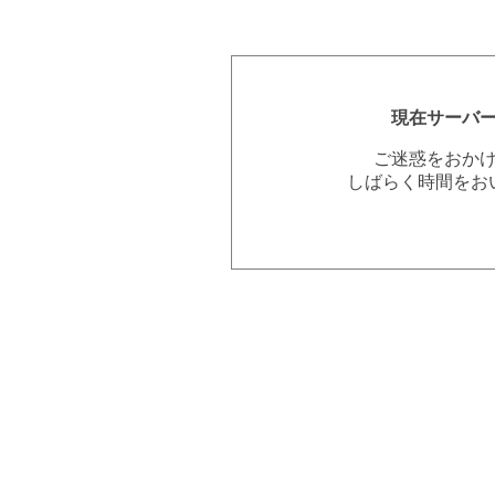
現在サーバ
ご迷惑をおか
しばらく時間をお