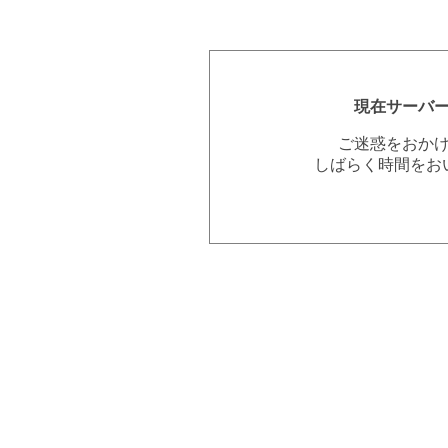
現在サーバ
ご迷惑をおか
しばらく時間をお