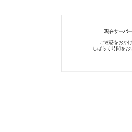
現在サーバ
ご迷惑をおか
しばらく時間をお