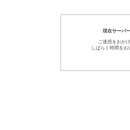
現在サーバ
ご迷惑をおか
しばらく時間をお