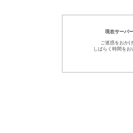
現在サーバ
ご迷惑をおか
しばらく時間をお