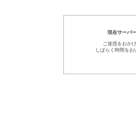
現在サーバ
ご迷惑をおか
しばらく時間をお