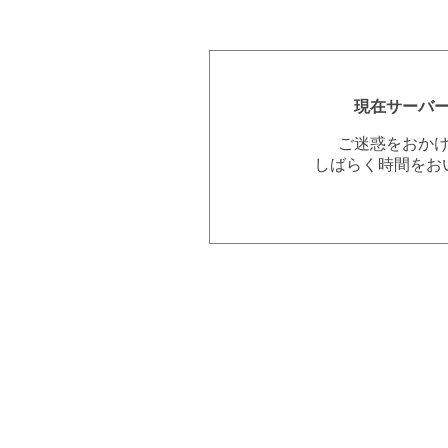
現在サーバ
ご迷惑をおか
しばらく時間をお