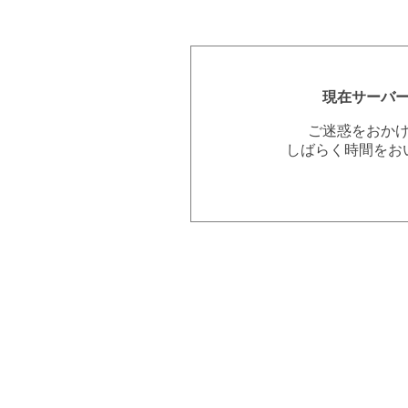
現在サーバ
ご迷惑をおか
しばらく時間をお