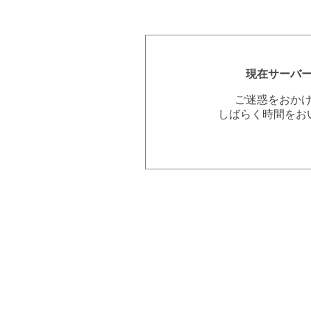
現在サーバ
ご迷惑をおか
しばらく時間をお