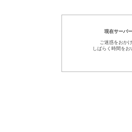
現在サーバ
ご迷惑をおか
しばらく時間をお