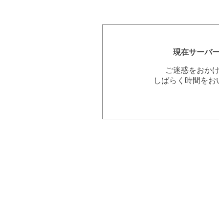
現在サーバ
ご迷惑をおか
しばらく時間をお