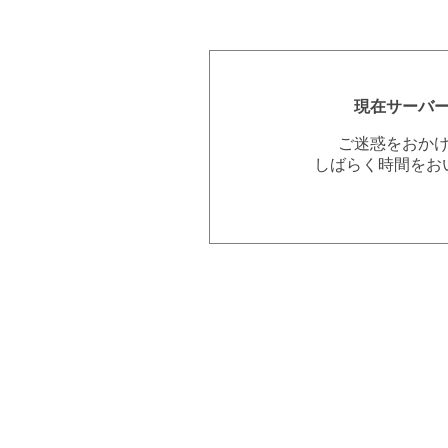
現在サーバ
ご迷惑をおか
しばらく時間をお