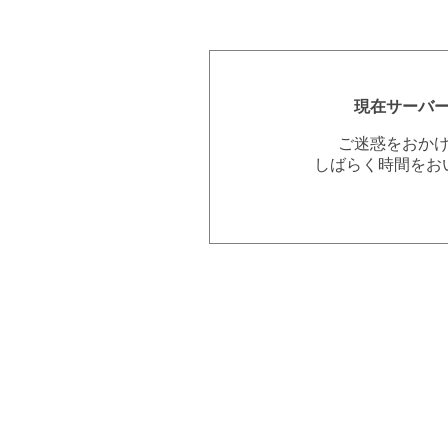
現在サーバ
ご迷惑をおか
しばらく時間をお