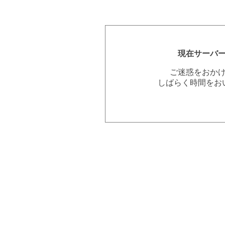
現在サーバ
ご迷惑をおか
しばらく時間をお