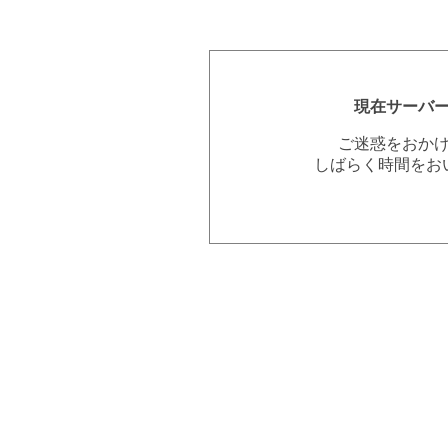
現在サーバ
ご迷惑をおか
しばらく時間をお