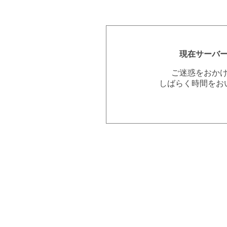
現在サーバ
ご迷惑をおか
しばらく時間をお