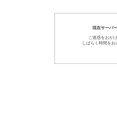
現在サーバ
ご迷惑をおか
しばらく時間をお