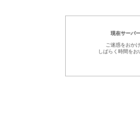
現在サーバ
ご迷惑をおか
しばらく時間をお