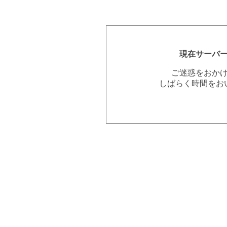
現在サーバ
ご迷惑をおか
しばらく時間をお