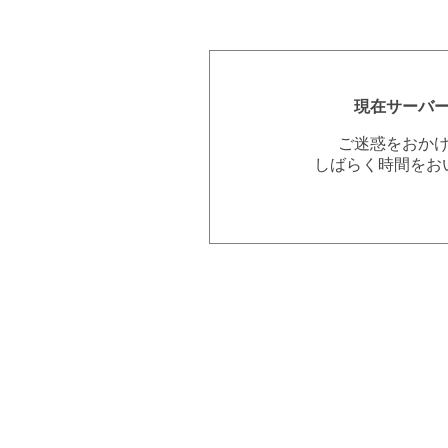
現在サーバ
ご迷惑をおか
しばらく時間をお