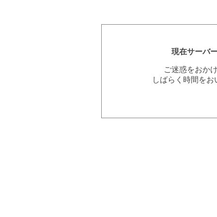
現在サーバ
ご迷惑をおか
しばらく時間をお