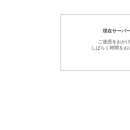
現在サーバ
ご迷惑をおか
しばらく時間をお