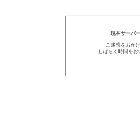
現在サーバ
ご迷惑をおか
しばらく時間をお