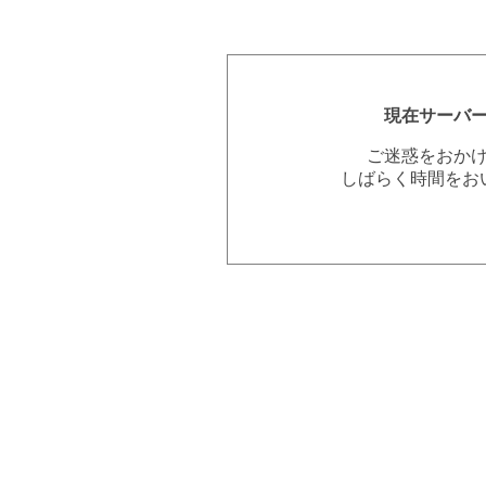
現在サーバ
ご迷惑をおか
しばらく時間をお