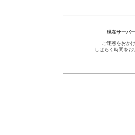
現在サーバ
ご迷惑をおか
しばらく時間をお