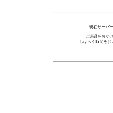
現在サーバ
ご迷惑をおか
しばらく時間をお