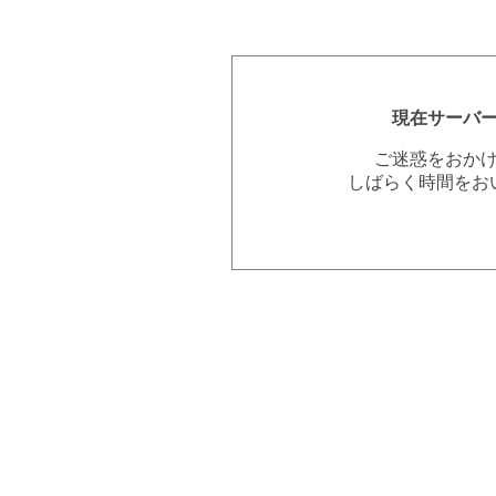
現在サーバ
ご迷惑をおか
しばらく時間をお