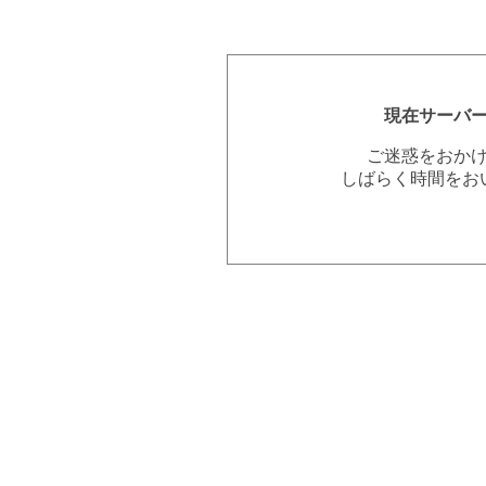
現在サーバ
ご迷惑をおか
しばらく時間をお