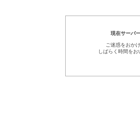
現在サーバ
ご迷惑をおか
しばらく時間をお