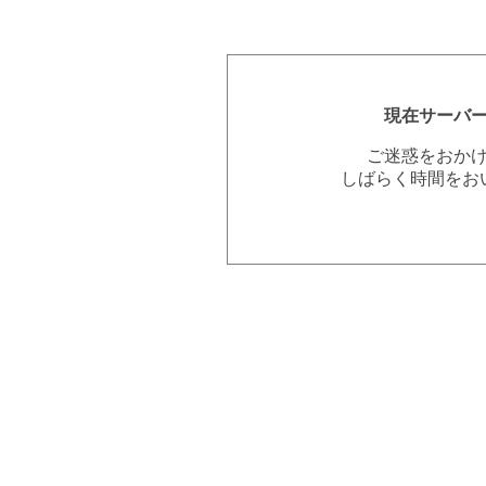
現在サーバ
ご迷惑をおか
しばらく時間をお