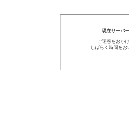
現在サーバ
ご迷惑をおか
しばらく時間をお