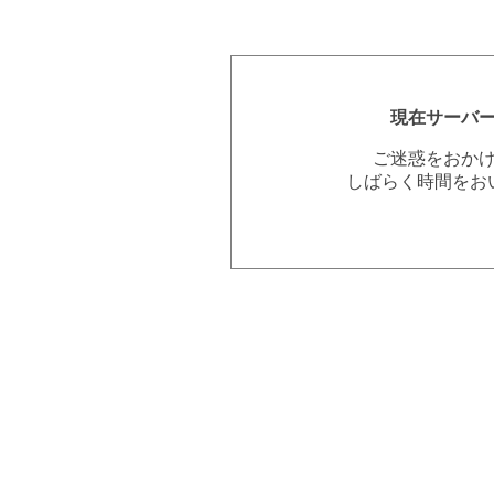
現在サーバ
ご迷惑をおか
しばらく時間をお