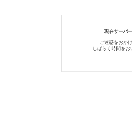
現在サーバ
ご迷惑をおか
しばらく時間をお