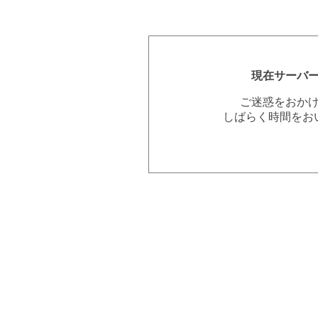
現在サーバ
ご迷惑をおか
しばらく時間をお