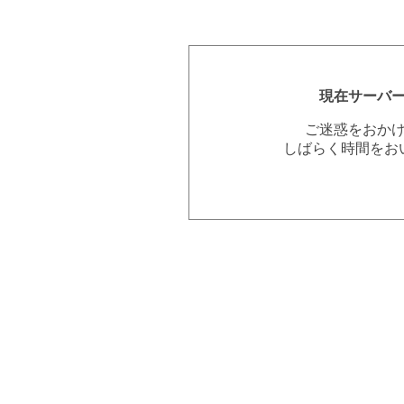
現在サーバ
ご迷惑をおか
しばらく時間をお