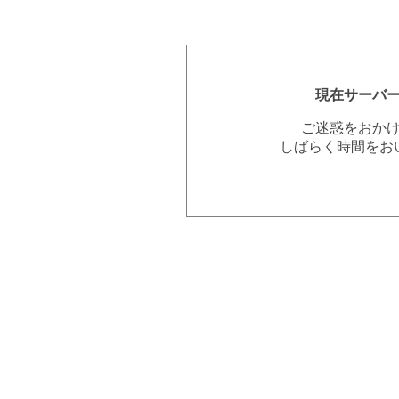
現在サーバ
ご迷惑をおか
しばらく時間をお