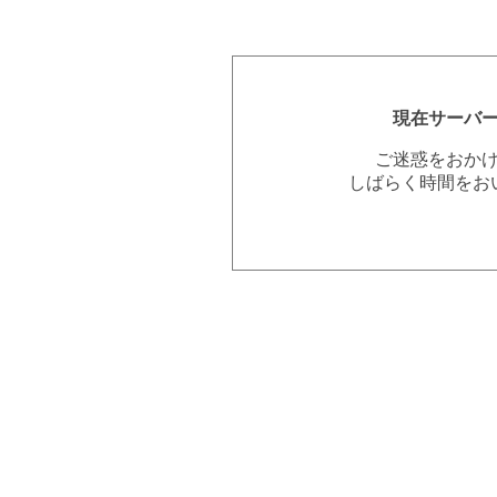
現在サーバ
ご迷惑をおか
しばらく時間をお