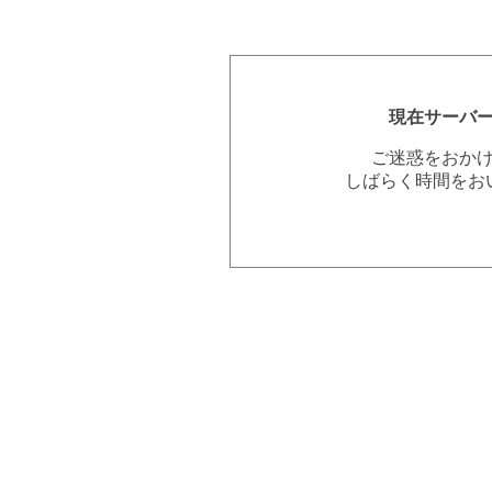
現在サーバ
ご迷惑をおか
しばらく時間をお