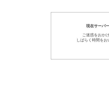
現在サーバ
ご迷惑をおか
しばらく時間をお