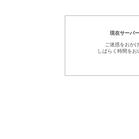
現在サーバ
ご迷惑をおか
しばらく時間をお