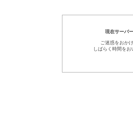
現在サーバ
ご迷惑をおか
しばらく時間をお