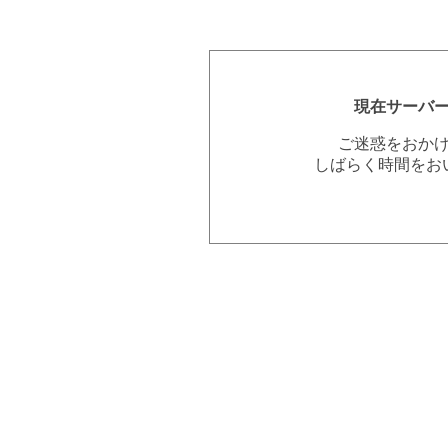
現在サーバ
ご迷惑をおか
しばらく時間をお