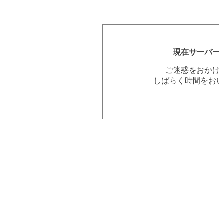
現在サーバ
ご迷惑をおか
しばらく時間をお