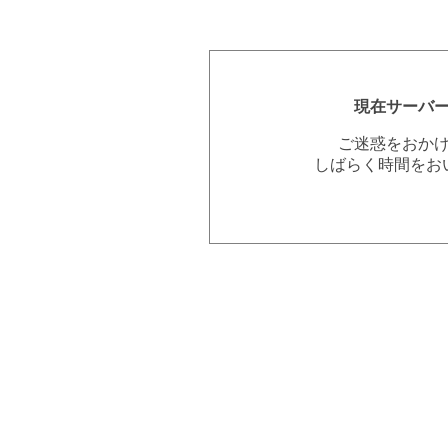
現在サーバ
ご迷惑をおか
しばらく時間をお