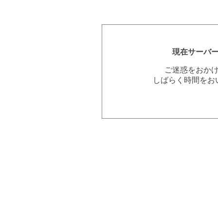
現在サーバ
ご迷惑をおか
しばらく時間をお