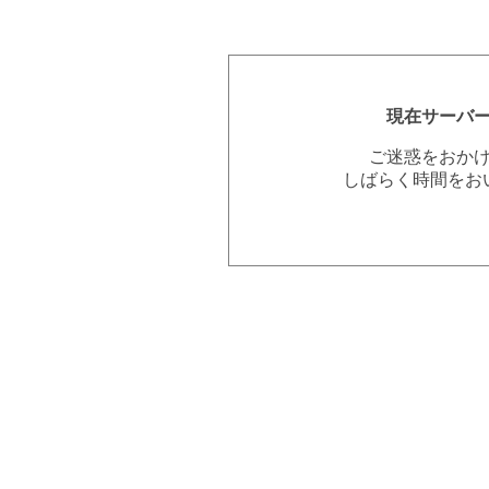
現在サーバ
ご迷惑をおか
しばらく時間をお