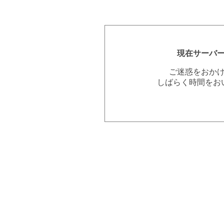
現在サーバ
ご迷惑をおか
しばらく時間をお