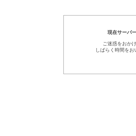
現在サーバ
ご迷惑をおか
しばらく時間をお